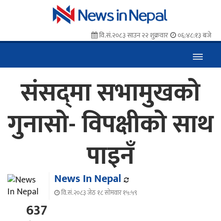
वि.सं.२०८३ साउन २२ शुक्रवार
०६:४८:१३ बजे
संसद्‌मा सभामुखको
गुनासो- विपक्षीको साथ
पाइनँ
News In Nepal
वि.सं.२०८३ जेठ १८ सोमवार १५:५९
637