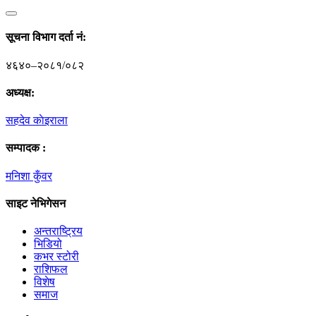
सूचना विभाग दर्ता नं‍:
४६४०–२०८१/०८२
अध्यक्ष:
सहदेव काेइराला
सम्पादक :
मनिशा कुँवर
साइट नेभिगेसन
अन्तराष्ट्रिय
भिडियो
कभर स्टोरी
राशिफल
विशेष
समाज