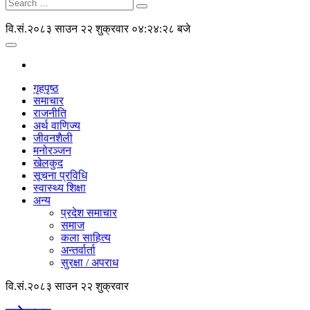
वि.सं.२०८३ साउन २२ शुक्रवार
०४:२४:२८ बजे
गृहपृष्ठ
समाचार
राजनीति
अर्थ वाणिज्य
जीवनशैली
मनोरञ्जन
खेलकुद
सूचना प्रविधि
स्वास्थ्य शिक्षा
अन्य
प्रदेश समाचार
समाज
कला साहित्य
अन्तर्वार्ता
सुरक्षा / अपराध
वि.सं.२०८३ साउन २२ शुक्रवार