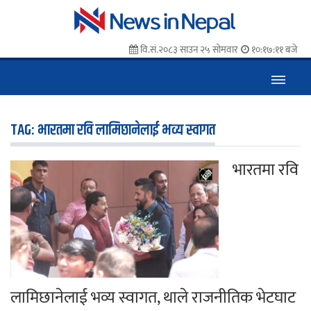
वि.सं.२०८३ साउन २५ सोमवार
१०:१७:१२ बजे
TAG:
भारतमा रवि लामिछानेलाई भव्य स्वागत
भारतमा रवि
लामिछानेलाई भव्य स्वागत, थाले राजनीतिक भेटघाट