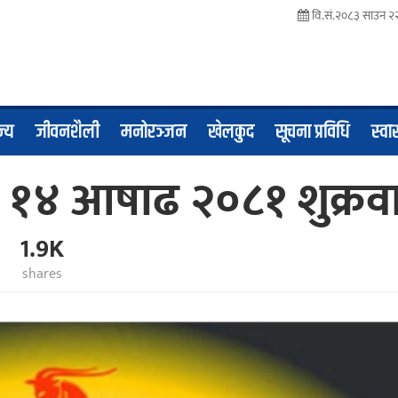
वि.सं.२०८३ साउन २२
ज्य
जीवनशैली
मनोरञ्जन
खेलकुद
सूचना प्रविधि
स्वास
१४ आषाढ २०८१ शुक्रव
1.9K
shares