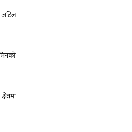
े जटिल
ाजमिनको
ेत्रमा