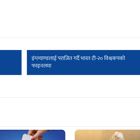
इंग्ल्याण्डलाई पराजित गर्दै भारत टी-२० विश्वकपको
फाइनलमा