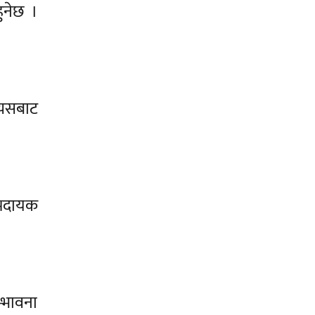
ुनेछ ।
्यसबाट
ाभदायक
्भावना