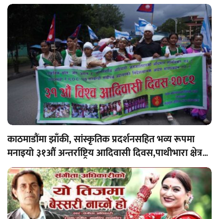
काठमाडौंमा झाँकी, सांस्कृतिक प्रदर्शनसहित भव्य रूपमा
मनाइयो ३१औं अन्तर्राष्ट्रिय आदिवासी दिवस,पाथीभारा क्षेत्रमा
निर्माणाधीन अवस्थामा रहेको केबलकारको काम बन्द गर्न
माग