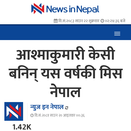
वि.सं.२०८३ साउन २२ शुक्रवार
०२:२४:३७ बजे
आश्माकुमारी केसी
बनिन् यस वर्षकी मिस
नेपाल
न्युज इन नेपाल
वि.सं.२०८१ साउन २० आइतवार ००:३६
1.42K