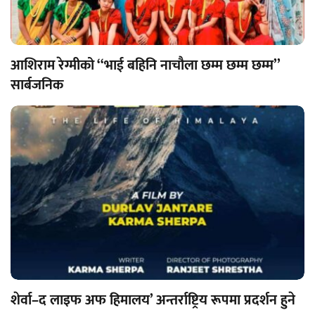
आशिराम रेग्मीको ‘‘भाई बहिनि नाचौला छम्म छम्म छम्म’’
सार्बजनिक
शेर्वा–द लाइफ अफ हिमालय’ अन्तर्राष्ट्रिय रूपमा प्रदर्शन हुने