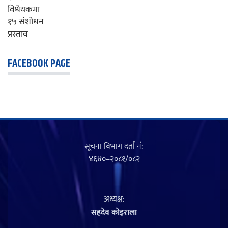
FACEBOOK PAGE
सूचना विभाग दर्ता नं‍:
४६४०–२०८१/०८२
अध्यक्ष:
सहदेव काेइराला