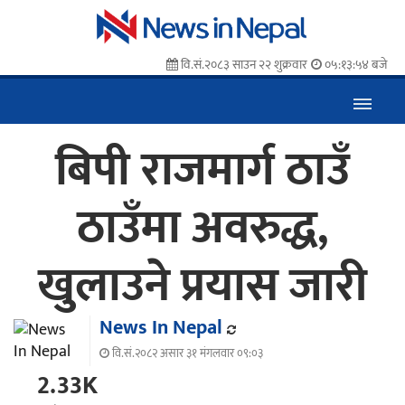
वि.सं.२०८३ साउन २२ शुक्रवार
०५:१३:५४ बजे
बिपी राजमार्ग ठाउँ
ठाउँमा अवरुद्ध,
खुलाउने प्रयास जारी
News In Nepal
वि.सं.२०८२ असार ३१ मंगलवार ०९:०३
2.33K