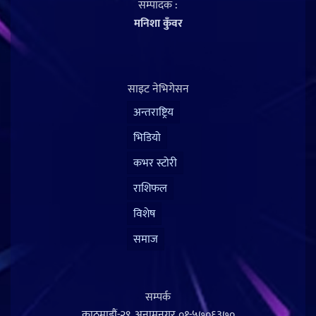
सम्पादक :
मनिशा कुँवर
साइट नेभिगेसन
अन्तराष्ट्रिय
भिडियो
कभर स्टोरी
राशिफल
विशेष
समाज
सम्पर्क
काठमाडौं-२९, अनामनगर
०१-५७०६३७०