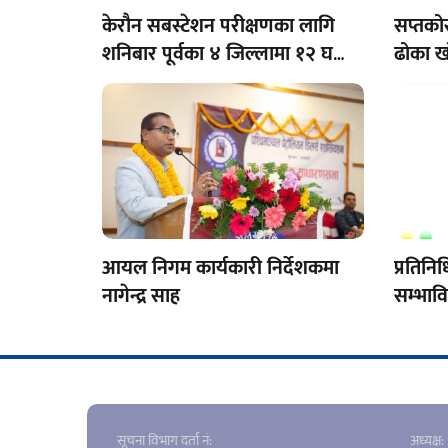
केरौन सबस्टेशन परीक्षणका लागि
सप्तको
शनिबार पूर्वका ४ जिल्लामा १२ घण्टा
ढोका ख
विद्युत् अवरुद्ध हुने
आयल निगम कार्यकारी निर्देशकमा
प्रतिन
नागेन्द्र साह
सम्भाव
१० दिन
सूचना विभाग दर्ता नं‍:
अध्यक्ष: