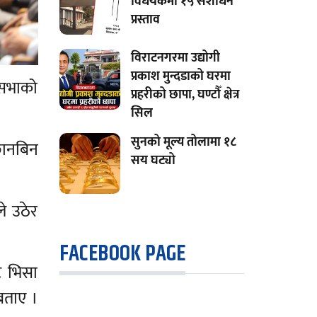
विधेयकमा १५ संशोधन
प्रस्ताव
विराटनगरमा उद्योगी
प्रकाश मुन्दडाको घरमा
िधिसभाको
प्रहरीको छापा, घण्टौँ क्षेत्र
सिल
सुनको मूल्य तोलामा १८
छानबिन
सय घट्यो
े उठेर
FACEBOOK PAGE
ट भिसा
बताए ।