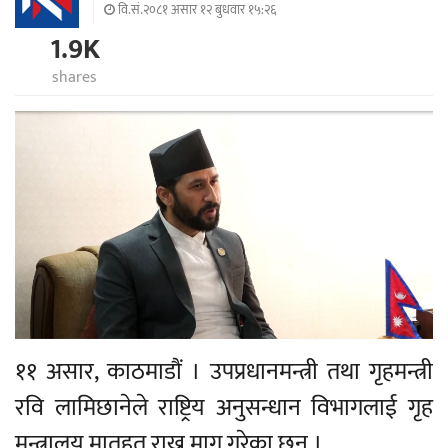
वि.सं.२०८१ असार १२ बुधवार १५:२६
1.9K
shares
११ असार, काठमाडौं । उपप्रधानमन्त्री तथा गृहमन्त्री
रवि लामिछानेले राष्ट्रिय अनुसन्धान विभागलाई गृह
मन्त्रालय मातहत राख्न माग गरेका छन् ।