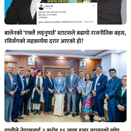
बालेनको ‘एक्लै लड्नुपर्छ’ स्टाटसले बढायो राजनीतिक बहस,
रविसँगको सहकार्यमा दरार आएको हो?
गाभीले नेपाललाई ३ करोड ९६ लाख डलर बराबरको खोप