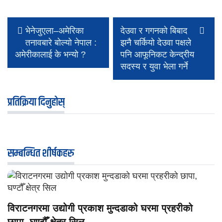
भेनेजुएला–अमेरिका
देउवा र गगनको बिबाद
तनावबारे बोल्यो नेपाल :
झनै चर्कियो देउवा पक्षले
अमेरीकालाई के भन्यो ?
पनि आफूनिकट केन्द्रीय
सदस्य र युवा भेला गर्ने
प्रतिक्रिया दिनुहोस्
सम्बन्धित शीर्षकहरु
विराटनगरमा उद्योगी प्रकाश मुन्दडाको घरमा प्रहरीको