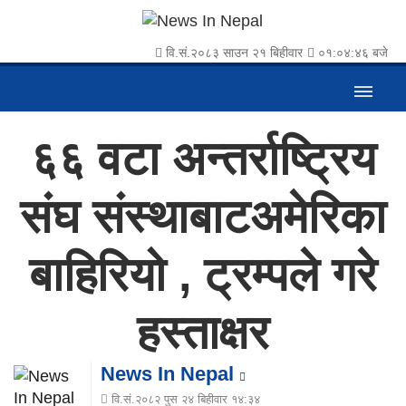
वि.सं.२०८३ साउन २१ बिहीवार
०१:०४:४६ बजे
६६ वटा अन्तर्राष्ट्रिय
संघ संस्थाबाटअमेरिका
बाहिरियो , ट्रम्पले गरे
हस्ताक्षर
News In Nepal
वि.सं.२०८२ पुस २४ बिहीवार १४:३४