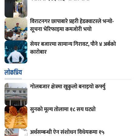
विराटनगर छापाबारे प्रहरी हेडक्वाटरले भन्यो-
सूचना भेरिफाइमा कमजोरी भयो
सेयर बजारमा सामान्य गिरावट, पौने ४ अर्बको
कारोबार
लाेकप्रिय
गोलबजार क्षेत्रमा खुकुलो बनाइयो कर्फ्यु
सुनको मूल्य तोलामा १८ सय घट्यो
अर्थसम्बन्धी ऐन संशोधन विधेयकमा १५