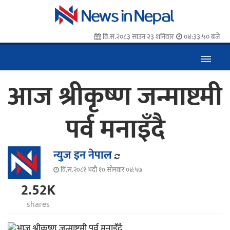
वि.सं.२०८३ साउन २३ शनिवार
०४:३३:५१ बजे
आज श्रीकृष्ण जन्माष्टमी
पर्व मनाइँदै
न्युज इन नेपाल
वि.सं.२०८१ भदौ १० सोमवार ०४:५७
2.52K
shares