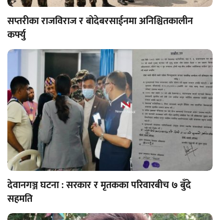
सप्तरीका राजविराज र बोदेबरसाईनमा अनिश्चितकालीन
कर्फ्यु
देवानगञ्ज घटना : सरकार र मृतकका परिवारबीच ७ बुँदे
सहमति