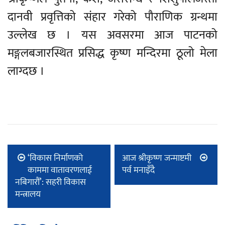
दानवी प्रवृत्तिको संहार गरेको पौराणिक ग्रन्थमा
उल्लेख छ । यस अवसरमा आज पाटनको
मङ्गलबजारस्थित प्रसिद्ध कृष्ण मन्दिरमा ठूलो मेला
लाग्दछ ।
‘विकास निर्माणको
आज श्रीकृष्ण जन्माष्टमी
काममा वातावरणलाई
पर्व मनाइँदै
नबिगारौं’: सहरी विकास
मन्त्रालय