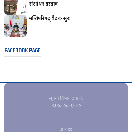
संशोधन प्रस्ताव
मन्त्रिपरिषद् बैठक सुरु
FACEBOOK PAGE
सूचना विभाग दर्ता नं‍:
४६४०–२०८१/०८२
अध्यक्ष: