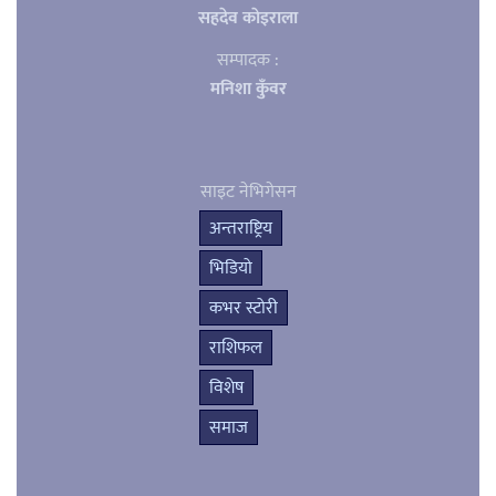
सहदेव काेइराला
सम्पादक :
मनिशा कुँवर
साइट नेभिगेसन
अन्तराष्ट्रिय
भिडियो
कभर स्टोरी
राशिफल
विशेष
समाज