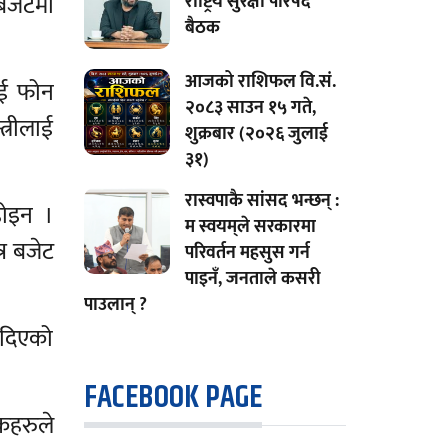
 बजेटमा
राष्ट्रिय सुरक्षा परिषद
बैठक
आजको राशिफल वि.सं.
लाई फोन
२०८३ साउन १५ गते,
त्रीलाई
शुक्रबार (२०२६ जुलाई
३१)
रास्वपाकै सांसद भन्छन् :
होइन ।
म स्वयम्‌ले सरकारमा
्र बजेट
परिवर्तन महसुस गर्न
पाइनँ, जनताले कसरी
पाउलान् ?
े दिएको
FACEBOOK PAGE
दकहरुले