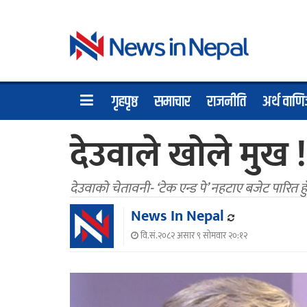
गृहपृष्ठ
समाचार
राजनीति
अर्थ वाणि
देउवाले खोले मु
देउवाको चेतावनी- ‘टेक एन्ड पे’ नहटाए बजेट पारित हु
News In Nepal
वि.सं.२०८२ असार ९ सोमवार २०:१२