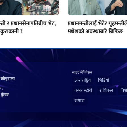
न्त्री र प्रधानसेनापतिबीच भेट,
प्रधानमन्त्रीलाई भेटेर गृहमन्त्रील
 कुराकानी ?
मधेशको अवस्थाबारे ब्रिफिङ
साइट नेभिगेसन
 काेइराला
अन्तराष्ट्रिय
भिडियो
 :
कभर स्टोरी
राशिफल
विश
कुँवर
समाज