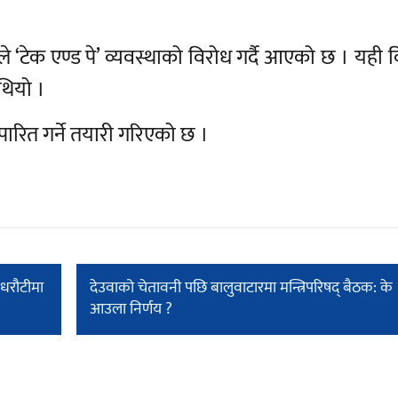
न’ ले ‘टेक एण्ड पे’ व्यवस्थाको विरोध गर्दै आएको छ । यही
थियो ।
ारित गर्ने तयारी गरिएको छ ।
 धरौटीमा
देउवाको चेतावनी पछि बालुवाटारमा मन्त्रिपरिषद् बैठक: के
आउला निर्णय ?