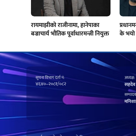
रायमाझीको राजीनामा, हानेपाका
प्रधानम
बज्राचार्य भौतिक पूर्वाधारमन्त्री नियुक्त
के भयो
सूचना विभाग दर्ता नं‍:
अध्यक्ष:
४६४०–२०८१/०८२
सहदेव
सम्पादक
मनिशा 