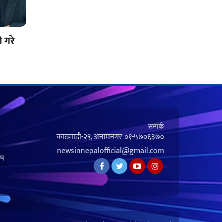
े गरे
सम्पर्क
काठमाडौं-२९, अनामनगर
०१-५७०६३७०
newsinnepalofficial@gmail.com
ेष