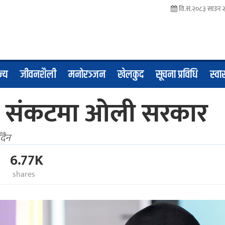
वि.सं.२०८३ साउन २
ज्य
जीवनशैली
मनोरञ्जन
खेलकुद
सूचना प्रविधि
स्वास
ख ! संकटमा ओली सरकार
ँदैन
6.77K
shares