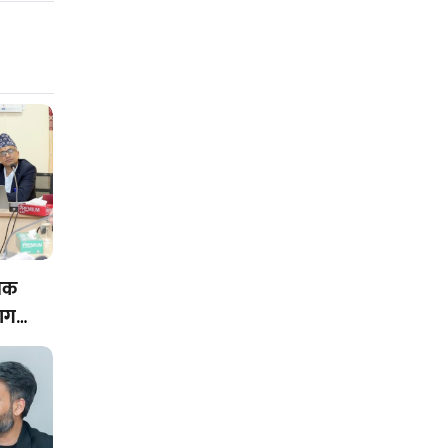
ेयक
भाग